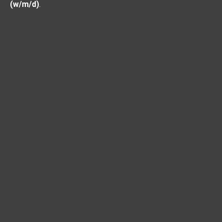
(w/m/d)
.