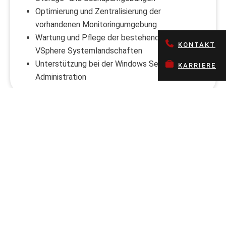
Optimierung und Zentralisierung der
vorhandenen Monitoringumgebung
Wartung und Pflege der bestehenden VM Ware
KONTAKT
VSphere Systemlandschaften
Unterstützung bei der Windows Server
KARRIERE
Administration
Ihre Stärken
erfolgreich abgeschlossene Ausbildung zum
Fachinformatiker für Systemintegration oder
ver-gleichbare Qualifikation im IT-Umfeld und
mehrjährige Berufserfahrung im Server/Storage