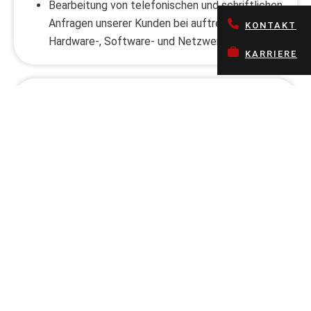
Bearbeitung von telefonischen und schriftlichen
Anfragen unserer Kunden bei auftretenden
KONTAKT
Hardware-, Software- und Netzwerkproblemen
KARRIERE
Ihre Stärken
erfolgreich abgeschlossene Ausbildung zum
Fachinformatiker für Systemintegration oder
ver-gleichbare Qualifikation im IT-Umfeld und
mehrjährige Berufserfahrung im Server/Storage
-Umfeld
Sehr gute Kenntnisse in der Administration von
Windows- und Linux-Systemen
Fundierte Kenntnisse in der Administration von