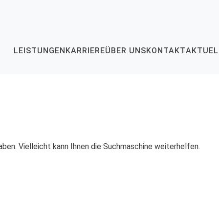
LEISTUNGEN
KARRIERE
ÜBER UNS
KONTAKT
AKTUEL
(CURRENT)
(CURRENT)
(CURRENT)
(CURRENT)
(
aben. Vielleicht kann Ihnen die Suchmaschine weiterhelfen.