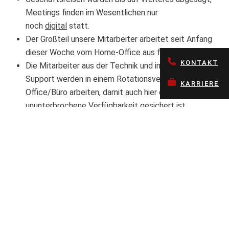
Meetings finden im Wesentlichen nur
noch
digital
statt.
Der Großteil unsere Mitarbeiter arbeitet seit Anfang
dieser Woche vom Home-Office aus für Sie.
KONTAKT
Die Mitarbeiter aus der Technik und im telefonischen
Support werden in einem Rotationsverfahren Home-
KARRIERE
Office/Büro arbeiten, damit auch hier die
ununterbrochene Verfügbarkeit gesichert ist.
Der Betrieb
unserer
Hochsicherheitsrechenzentren
wird von der
Krise aktuell nicht beeinträchtigt.
Wir ALLE sind Teil der Lösung
Sie werden weiterhin den Service erhalten, den Sie von
HORN & COSIFAN zu Recht erwarten und wir werden alle
uns zur Verfügung stehenden Technologien nutzen, um